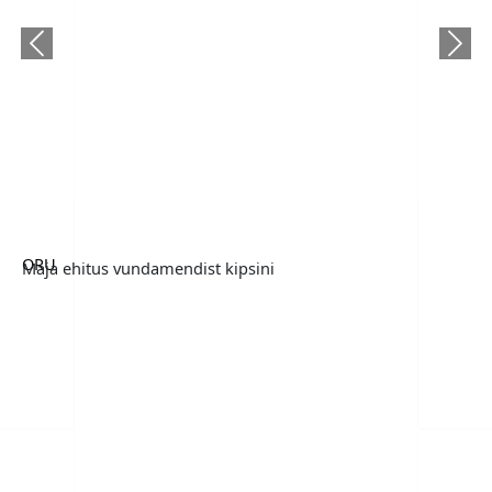
Previous
Next
ORU
Maja ehitus vundamendist kipsini