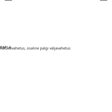
RAPLA
Katusevahetus, osaline palgi väljavahetus