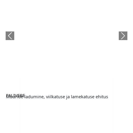
Previous
Next
PALIVERE
Müüride ladumine, viilkatuse ja lamekatuse ehitus