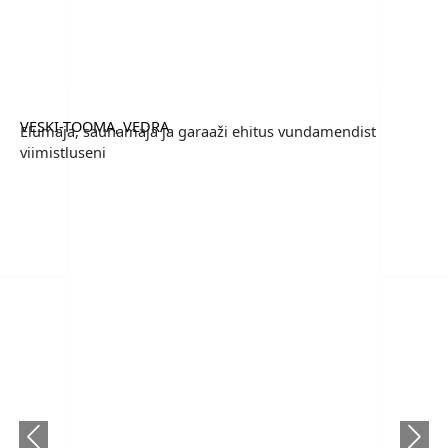
VESKI-TOOMA, VEDRA
Elumaja, saunamaja ja garaaži ehitus vundamendist
viimistluseni
Previous
Next