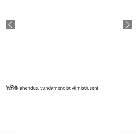
Previous
Next
ÜSSE
Terviklahendus, vundamendist viimistluseni