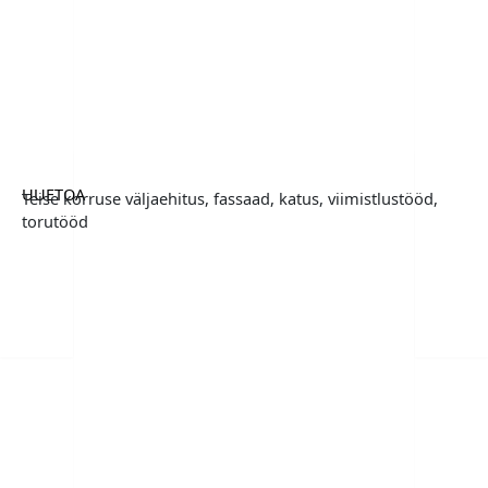
UUETOA
Teise korruse väljaehitus, fassaad, katus, viimistlustööd,
torutööd